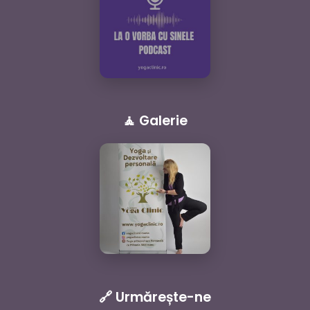
🧘 Galerie
🔗 Urmărește-ne