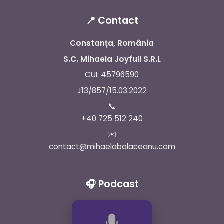
📍 Contact
Constanța, România
S.C. Mihaela Joyfull S.R.L
CUI: 45796590
J13/857/15.03.2022
📞
+40 725 512 240
✉️
contact@mihaelabalaceanu.com
🎧 Podcast