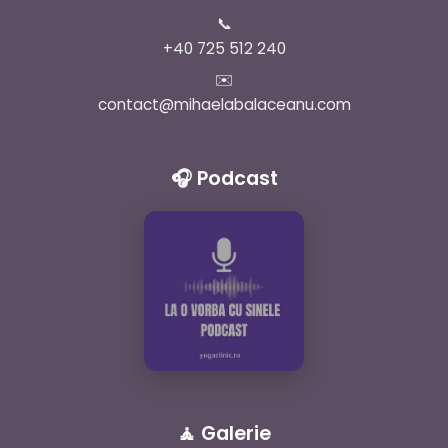
📞
+40 725 512 240
✉️
contact@mihaelabalaceanu.com
🎧 Podcast
🧘 Galerie