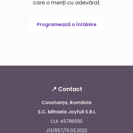
care o meriți cu adevărat.
Programează o întâlnire
📍 Contact
Constanța, România
S.C. Mihaela Joyfull S.R.L
CUI: 45796590
J13/857/15.03.2022