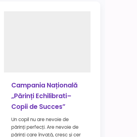
Campania Națională
„Părinți Echilibrati–
Copii de Succes”
Un copil nu are nevoie de
părinți perfecți. Are nevoie de
părinți care învață, cresc și cer