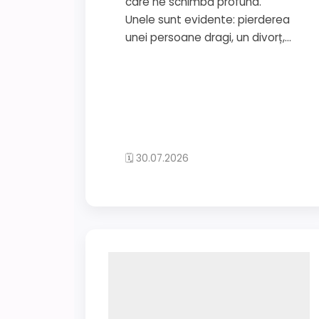
care ne schimbă profund.
Unele sunt evidente: pierderea
unei persoane dragi, un divorț,...
🗓 30.07.2026