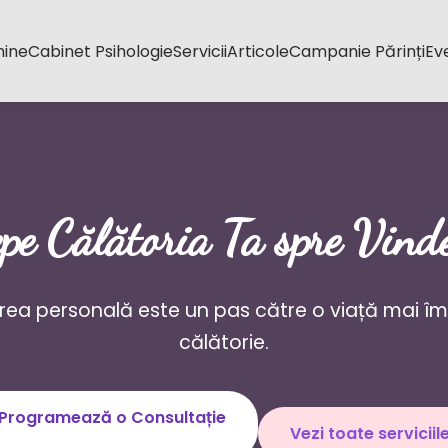
mine
Cabinet Psihologie
Servicii
Articole
Campanie Părinți
Ev
pe Călătoria Ta spre Vind
rea personală este un pas către o viață mai împl
călătorie.
Programează o Consultație
Vezi toate serviciil