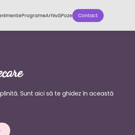
enimente
Programe
Arhivă
Poze
Contact
ecare
inită. Sunt aici să te ghidez în această
e