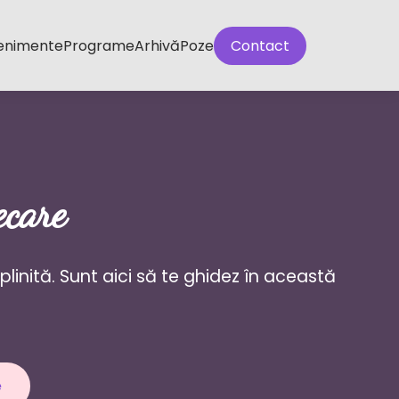
enimente
Programe
Arhivă
Poze
Contact
ecare
inită. Sunt aici să te ghidez în această
e