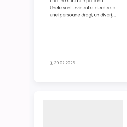
care ne schimbă profund.
Unele sunt evidente: pierderea
unei persoane dragi, un divorț,...
🗓 30.07.2026