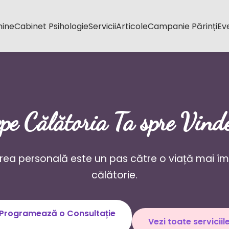
mine
Cabinet Psihologie
Servicii
Articole
Campanie Părinți
Ev
pe Călătoria Ta spre Vind
rea personală este un pas către o viață mai împl
călătorie.
Programează o Consultație
Vezi toate serviciil