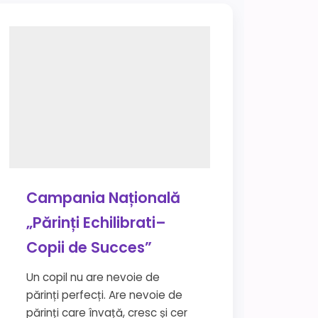
Campania Națională
„Părinți Echilibrati–
Copii de Succes”
Un copil nu are nevoie de
părinți perfecți. Are nevoie de
părinți care învață, cresc și cer