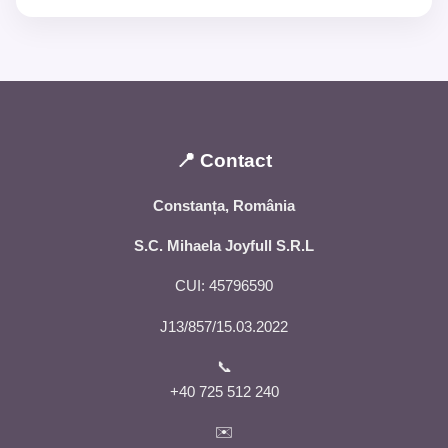
📍 Contact
Constanța, România
S.C. Mihaela Joyfull S.R.L
CUI: 45796590
J13/857/15.03.2022
📞
+40 725 512 240
✉️