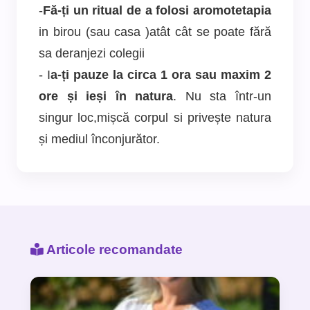
-
F
ă-ți un ritual de a folosi aromotetapia
in birou (sau casa )atât cât se poate fără
sa deranjezi colegii
- I
a-ți pauze la circa 1 ora sau maxim 2
ore și ieși în natura
. Nu sta într-un
singur loc,mișcă corpul si privește natura
și mediul înconjurător.
Articole recomandate