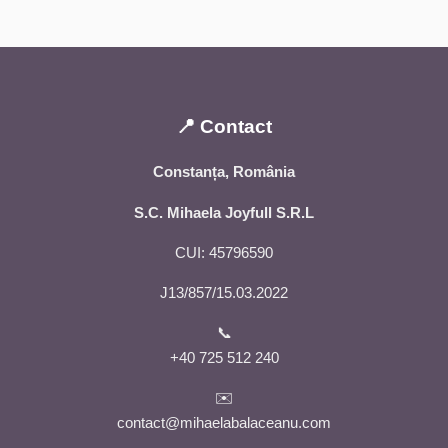
📍 Contact
Constanța, România
S.C. Mihaela Joyfull S.R.L
CUI: 45796590
J13/857/15.03.2022
📞
+40 725 512 240
✉️
contact@mihaelabalaceanu.com