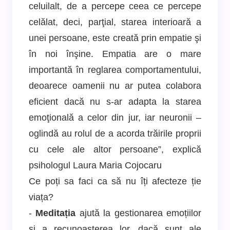
celuilalt, de a percepe ceea ce percepe
celălat, deci, parţial, starea interioară a
unei persoane, este creată prin empatie şi
în noi înşine. Empatia are o mare
importantă în reglarea comportamentului,
deoarece oamenii nu ar putea colabora
eficient dacă nu s-ar adapta la starea
emoţională a celor din jur, iar neuronii –
oglindă au rolul de a acorda trăirile proprii
cu cele ale altor persoane”, explică
psihologul Laura Maria Cojocaru
Ce poți sa faci ca să nu îți afecteze ție
viața?
-
Meditația
ajută la gestionarea emoțiilor
și a recunoașterea lor, dacă sunt ale