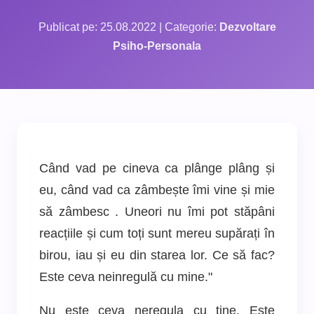
Publicat pe: 25.08.2022 | Categorie:
Dezvoltare
Psiho-Personala
Când vad pe cineva ca plânge plâng și
eu, când vad ca zâmbește îmi vine și mie
să zâmbesc . Uneori nu îmi pot stăpâni
reacțiile și cum toți sunt mereu supărați în
birou, iau și eu din starea lor.
Ce să fac?
Este ceva neinregulă cu mine."
Nu este ceva neregula cu tine. Este