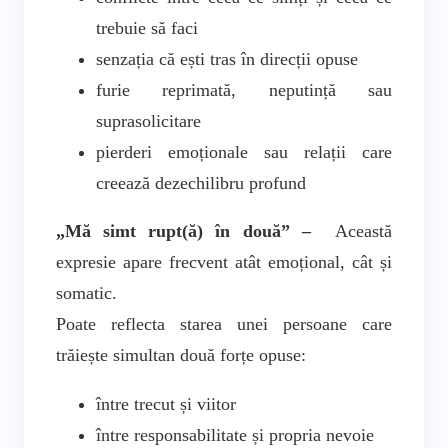
trebuie să faci
senzația că ești tras în direcții opuse
furie reprimată, neputință sau
suprasolicitare
pierderi emoționale sau relații care
creează dezechilibru profund
„Mă simt rupt(ă) în două” –
Această
expresie apare frecvent atât emoțional, cât și
somatic.
Poate reflecta starea unei persoane care
trăiește simultan două forțe opuse:
între trecut și viitor
între responsabilitate și propria nevoie