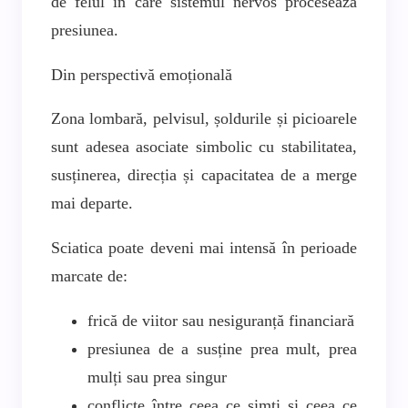
de felul în care sistemul nervos procesează
presiunea.
Din perspectivă emoțională
Zona lombară, pelvisul, șoldurile și picioarele
sunt adesea asociate simbolic cu stabilitatea,
susținerea, direcția și capacitatea de a merge
mai departe.
Sciatica poate deveni mai intensă în perioade
marcate de:
frică de viitor sau nesiguranță financiară
presiunea de a susține prea mult, prea
mulți sau prea singur
conflicte între ceea ce simți și ceea ce