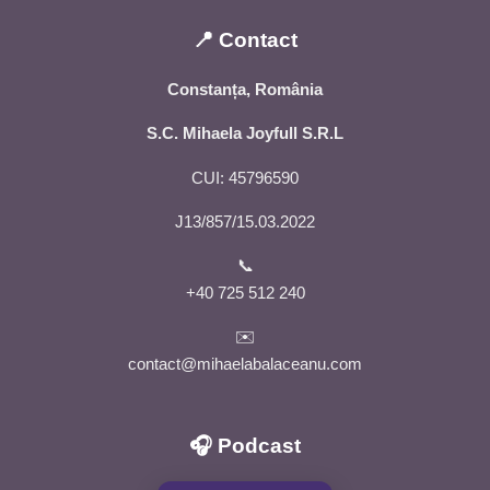
📍 Contact
Constanța, România
S.C. Mihaela Joyfull S.R.L
CUI: 45796590
J13/857/15.03.2022
📞
+40 725 512 240
✉️
contact@mihaelabalaceanu.com
🎧 Podcast