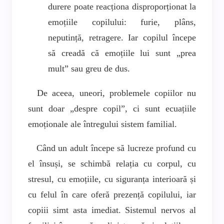
durere poate reacționa disproporționat la
emoțiile copilului: furie, plâns,
neputință, retragere. Iar copilul începe
să creadă că emoțiile lui sunt „prea
mult” sau greu de dus.
De aceea, uneori, problemele copiilor nu
sunt doar „despre copil”, ci sunt ecuațiile
emoționale ale întregului sistem familial.
Când un adult începe să lucreze profund cu
el însuși, se schimbă relația cu corpul, cu
stresul, cu emoțiile, cu siguranța interioară și
cu felul în care oferă prezență copilului, iar
copiii simt asta imediat. Sistemul nervos al