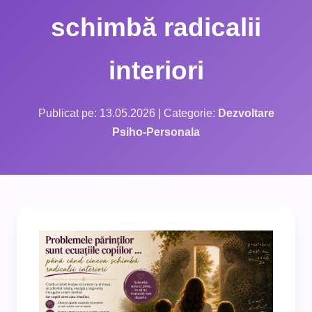
schimbă radicalii
interiori
Publicat pe: 13.05.2026 | Categorie:
Dezvoltare
Psiho-Personala