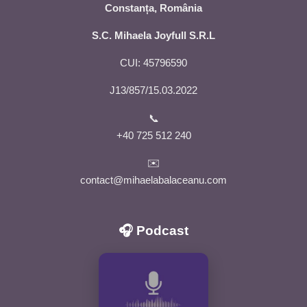
Constanța, România
S.C. Mihaela Joyfull S.R.L
CUI: 45796590
J13/857/15.03.2022
📞
+40 725 512 240
✉️
contact@mihaelabalaceanu.com
🎧 Podcast