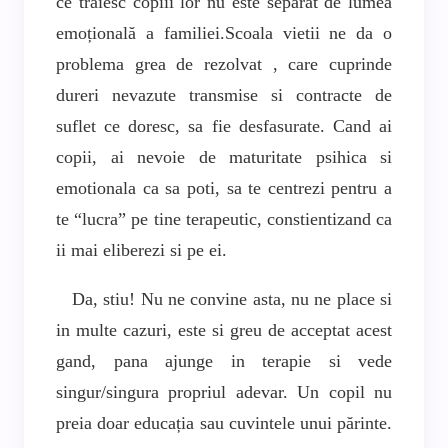
ce trăiesc copiii lor nu este separat de lumea
emoțională a familiei.Scoala vietii ne da o
problema grea de rezolvat , care cuprinde
dureri nevazute transmise si contracte de
suflet ce doresc, sa fie desfasurate. Cand ai
copii, ai nevoie de maturitate psihica si
emotionala ca sa poti, sa te centrezi pentru a
te “lucra” pe tine terapeutic, constientizand ca
ii mai eliberezi si pe ei.
Da, stiu! Nu ne convine asta, nu ne place si
in multe cazuri, este si greu de acceptat acest
gand, pana ajunge in terapie si vede
singur/singura propriul adevar. Un copil nu
preia doar educația sau cuvintele unui părinte.