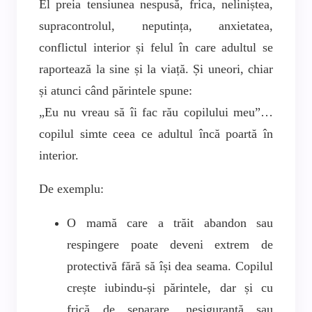
El preia tensiunea nespusă, frica, neliniștea,
supracontrolul, neputința, anxietatea,
conflictul interior și felul în care adultul se
raportează la sine și la viață. Și uneori, chiar
și atunci când părintele spune:
„Eu nu vreau să îi fac rău copilului meu”…
copilul simte ceea ce adultul încă poartă în
interior.
De exemplu:
O mamă care a trăit abandon sau
respingere poate deveni extrem de
protectivă fără să își dea seama. Copilul
crește iubindu-și părintele, dar și cu
frică de separare, nesiguranță sau