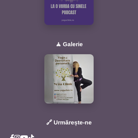
🧘 Galerie
🔗 Urmărește-ne