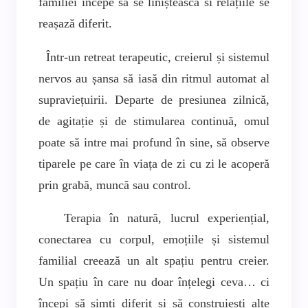
familiei începe să se liniștească si relațiile se
reașază diferit.
Într-un retreat terapeutic, creierul și sistemul
nervos au șansa să iasă din ritmul automat al
supraviețuirii. Departe de presiunea zilnică,
de agitație și de stimularea continuă, omul
poate să intre mai profund în sine, să observe
tiparele pe care în viața de zi cu zi le acoperă
prin grabă, muncă sau control.
Terapia în natură, lucrul experiențial,
conectarea cu corpul, emoțiile și sistemul
familial creează un alt spațiu pentru creier.
Un spațiu în care nu doar înțelegi ceva… ci
începi să simți diferit și să construiești alte