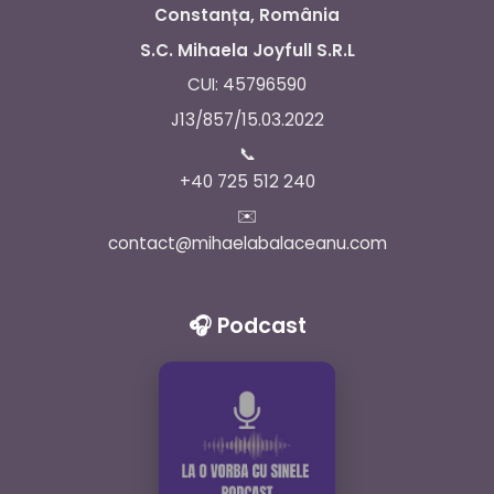
Constanța, România
S.C. Mihaela Joyfull S.R.L
CUI: 45796590
J13/857/15.03.2022
📞
+40 725 512 240
✉️
contact@mihaelabalaceanu.com
🎧 Podcast