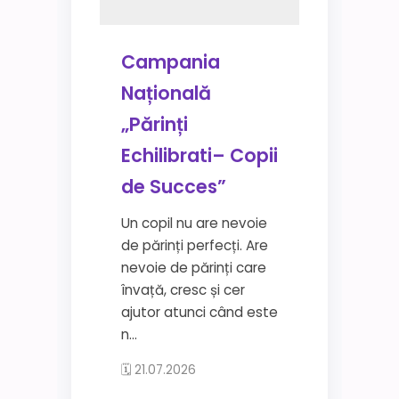
Campania
Națională
„Părinți
Echilibrati– Copii
de Succes”
Un copil nu are nevoie
de părinți perfecți. Are
nevoie de părinți care
învață, cresc și cer
ajutor atunci când este
n...
🗓 21.07.2026