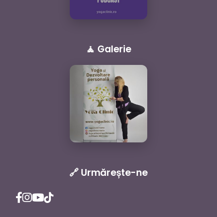
🧘 Galerie
🔗 Urmărește-ne