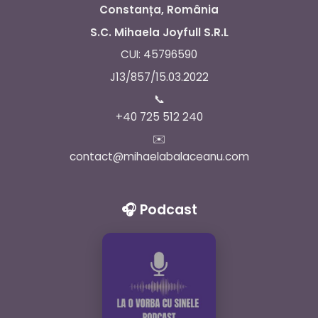
Constanța, România
S.C. Mihaela Joyfull S.R.L
CUI: 45796590
J13/857/15.03.2022
📞
+40 725 512 240
✉️
contact@mihaelabalaceanu.com
🎧 Podcast