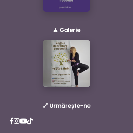
🧘 Galerie
🔗 Urmărește-ne