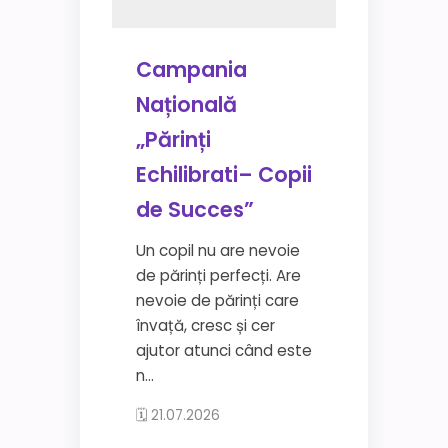
Campania
Națională
„Părinți
Echilibrati– Copii
de Succes”
Un copil nu are nevoie
de părinți perfecți. Are
nevoie de părinți care
învață, cresc și cer
ajutor atunci când este
n...
🗓 21.07.2026